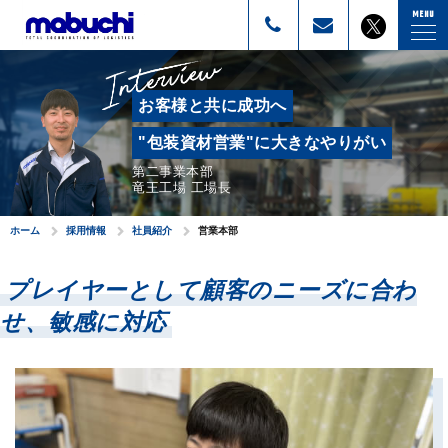
株式会社マブチ
MENU
お客様と共に成功へ
"包装資材営業"に大きなやりがい
第二事業本部
竜王工場 工場長
ホーム
採用情報
社員紹介
営業本部
プレイヤーとして顧客のニーズに合わ
せ、敏感に対応