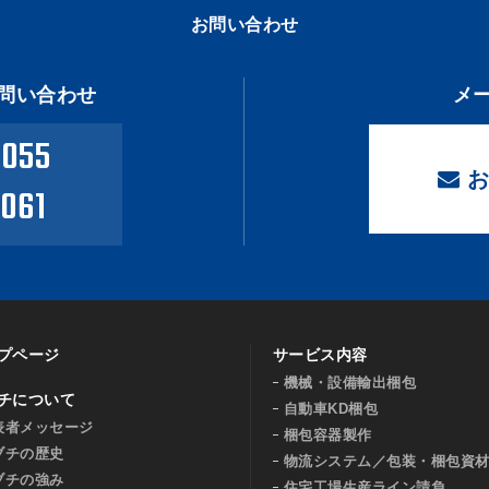
お問い合わせ
問い合わせ
メ
0055
お
0061
プページ
サービス内容
機械・設備輸出梱包
チについて
自動車KD梱包
表者メッセージ
梱包容器製作
ブチの歴史
物流システム／包装・梱包資
ブチの強み
住宅工場生産ライン請負