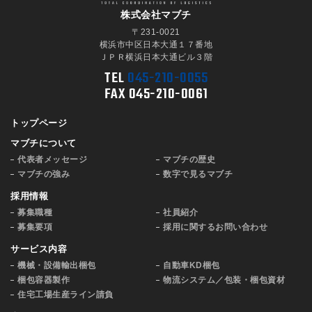
株式会社マブチ
〒231-0021
横浜市中区日本大通１７番地
ＪＰＲ横浜日本大通ビル３階
TEL
045-210-0055
FAX 045-210-0061
トップページ
マブチについて
代表者メッセージ
マブチの歴史
マブチの強み
数字で見るマブチ
採用情報
募集職種
社員紹介
募集要項
採用に関するお問い合わせ
サービス内容
機械・設備輸出梱包
自動車KD梱包
梱包容器製作
物流システム／包装・梱包資材
住宅工場生産ライン請負